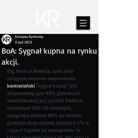
Kompas Rynkowy
6 paź 2023
BoA: Sygnał kupna na rynku
akcji.
Wg. Bank of America, rynki akcji 
osiągnęły poziomy wyprzedania: 
kontrariański 
"sygnał kupna" jest 
aktywowany, gdy 88% globalnych 
indeksów akcji jest poniżej średnich 
ruchomych 200 i 50 dniowych; 
osiągnięto poziom 80% we wtorek; 
globalne akcje wzrosły średnio o 4% w 
ciągu 4 tygodni po wystąpieniu 14 
takich sygnałów kupna od 2011 roku (z 