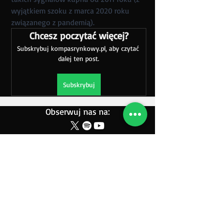
wyjątkiem szoku z marca 2020 roku 
związanego z pandemią).
Chcesz poczytać więcej?
Subskrybuj kompasrynkowy.pl, aby czytać 
dalej ten post.
Subskrybuj
Obserwuj nas na:
Blog Kompasu
Newsletter
Regulamin Serwisu
Polityka Prywatności
O nas
Kontakt