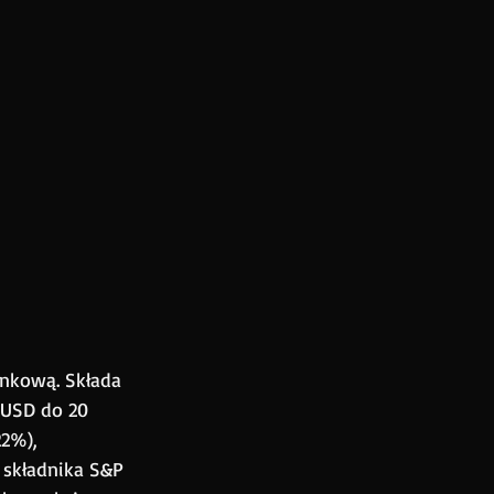
nkową. Składa 
 USD do 20 
2%), 
 składnika S&P 