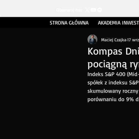
Obserwuj nas:
STRONA GŁÓWNA
AKADEMIA INWES
Maciej Czajka
17 wr
Kompas Dnia 
pociągną ry
Indeks S&P 400 (Mid
spółek z indeksu S&P 
skumulowany roczny w
porównaniu do 9% dla