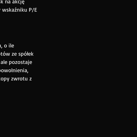
k na akcję 
y wskaźniku P/E 
 o ile 
otów ze spółek 
 ale pozostaje 
owolnienia, 
topy zwrotu z 