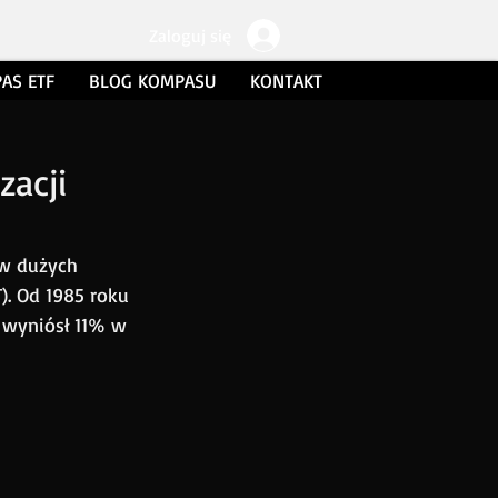
Zaloguj się
AS ETF
BLOG KOMPASU
KONTAKT
zacji
w dużych 
). Od 1985 roku 
 wyniósł 11% w 