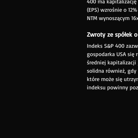
400 ma kapitalizację
(EPS) wzrośnie o 12%
NTM wynoszącym 16x
Zwroty ze spółek o 
Indeks S&P 400 zazwy
gospodarka USA się r
średniej kapitalizacj
solidna również, gdy
które może się utrzym
indeksu powinny poz