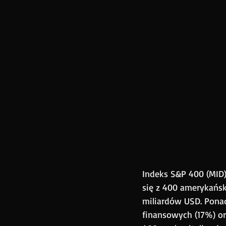
Indeks S&P 400 (MID
się z 400 amerykański
miliardów USD. Pona
finansowych (17%) o