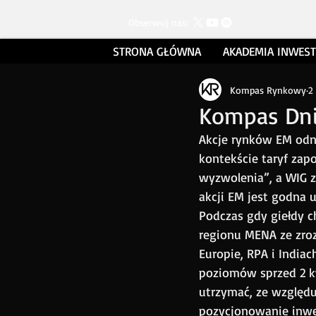
Obserwuj nas:
STRONA GŁÓWNA
AKADEMIA INWES
Kompas Rynkowy
2
Kompas Dni
Akcje rynków EM odn
kontekście taryf zap
wyzwolenia”, a WIG 
akcji EM jest godna 
Podczas gdy giełdy ch
regionu MENA ze zro
Europie, RPA i Indiac
poziomów sprzed 2 kw
utrzymać, ze względu
pozycjonowanie inwes