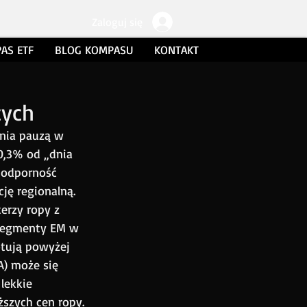
Zaloguj się
AS ETF
BLOG KOMPASU
KONTAKT
cych
nia pauzą w 
0,3% od „dnia 
 odporność 
ję regionalną. 
erzy ropy z 
segmenty EM w 
otują powyżej 
) może się 
lekkie 
szych cen ropy.