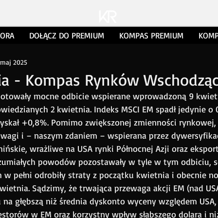
TORA
DOŁĄCZ DO PREMIUM
KOMPAS PREMIUM
KOMP
 maj 2025
a - Kompas Rynków Wschodzą
otowały mocne odbicie wspierane wprowadzoną 9 kwiet
owiedzianych 2 kwietnia. Indeks MSCI EM spadł jedynie o 
zyskał +0,8%. Pomimo zwiększonej zmienności rynkowej,
uwagi i – naszym zdaniem – wspierana przez dywersyfikac
ińskie, wrażliwe na USA rynki Północnej Azji oraz eksport
zumiałych powodów pozostawały w tyle w tym odbiciu, 
h w pełni odrobiły straty z początku kwietnia i obecnie n
ietnia. Sądzimy, że trwająca przewaga akcji EM (nad USA
 na głębszą niż średnia dyskonto wyceny względem USA, 
torów w EM oraz korzystny wpływ słabszego dolara i niż