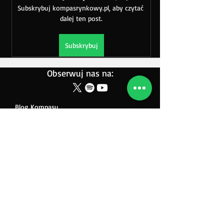
Subskrybuj kompasrynkowy.pl, aby czytać 
dalej ten post.
Subskrybuj
Obserwuj nas na:
Blog Kompasu
Newsletter
Regulamin Serwisu
Polityka Prywatności
O nas
Kontakt
©2026 Wszelkie Prawa Zastrzeżone
www.kompasrynkowy.pl