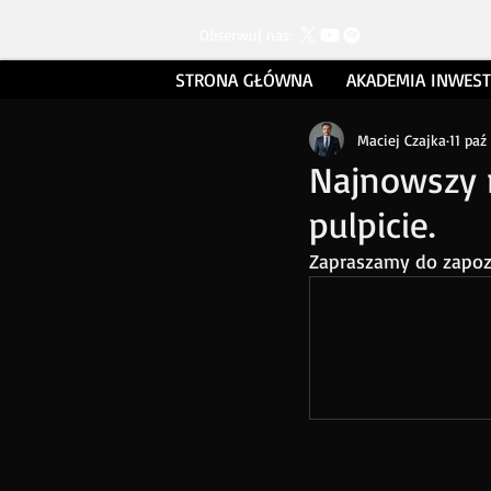
Obserwuj nas:
STRONA GŁÓWNA
AKADEMIA INWES
Maciej Czajka
11 paź
Najnowszy 
pulpicie.
Zapraszamy do zapozn