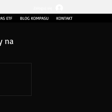
Zaloguj się
AS ETF
BLOG KOMPASU
KONTAKT
y na