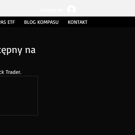
Zaloguj się
AS ETF
BLOG KOMPASU
KONTAKT
tępny na
k Trader.