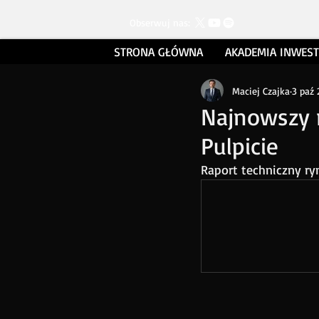
Obserwuj nas:
STRONA GŁÓWNA
AKADEMIA INWES
Maciej Czajka
3 paź
Najnowszy r
Pulpicie
Raport techniczny ryn