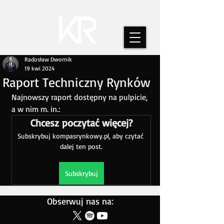
Radosław Dwornik
19 kwi 2024
Raport Techniczny Rynków
Najnowszy raport dostępny na pulpicie, 
a w nim m. in.:
Chcesz poczytać więcej?
Subskrybuj kompasrynkowy.pl, aby czytać 
dalej ten post.
Subskrybuj
Obserwuj nas na: