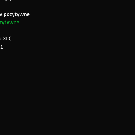
w pozytywne 
zytywne 
o XLC 
).