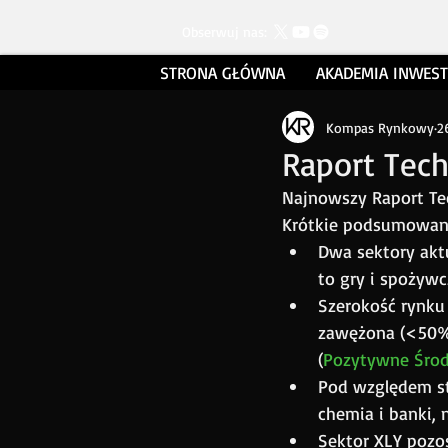
Obserwuj nas:
STRONA GŁÓWNA
AKADEMIA INWES
Kompas Rynkowy
2
Raport Tec
Najnowszy Raport Te
Krótkie podsumowan
Dwa sektory akt
to gry i spożywc
Szerokość rynku
zawężona (<50%)
(
Pozytywne Śro
Pod względem st
chemia i banki, n
Sektor XLY pozo