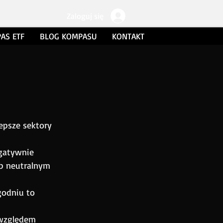
Zaloguj się
AS ETF
BLOG KOMPASU
KONTAKT
epsze sektory 
gatywnie 
b neutralnym 
godniu to 
względem 