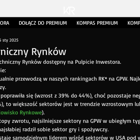
TORA
DOŁĄCZ DO PREMIUM
KOMPAS PREMIUM
KOMP
6 sty 2025
hniczny Rynków
chniczny Rynków dostępny na Pulpicie Inwestora. 
ie:
ualnie przewodzą w naszych rankingach RK* na GPW. Najl
zy.
 poprawiła się (wzrost z 39% do 44%), choć pozostaje ne
, to większość sektorów jest w trendzie wzrostowym lu
dowisko Rynkowe
).
opy zwrotu, najsilniejsze sektory na GPW w ubiegłym ty
ajsłabiej radził sobie sektor gry i spożywczy. 
staje samodzielnym liderem wśród sektorów w USA pod 