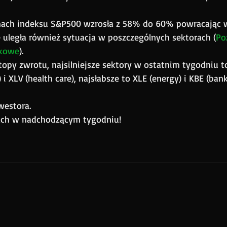
mach indeksu S&P500 wzrosła z 58% do 60% powracając 
 uległa również sytuacja w poszczególnych sektorach (
Po
nkowe
).
opy zwrotu, najsilniejsze sektory w ostatnim tygodniu t
 XLV (health care), najsłabsze to XLE (energy) i KBE (bank
westora.
ach w nadchodzącym tygodniu!