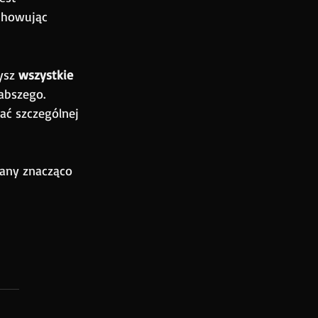
chowując 
ysz 
wszystkie 
abszego. 
ać szczególnej 
iany znacząco 