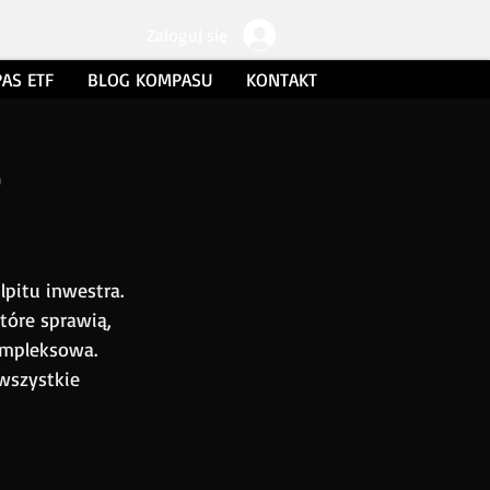
Zaloguj się
AS ETF
BLOG KOMPASU
KONTAKT
)
pitu inwestra. 
tóre sprawią, 
kompleksowa.
wszystkie 