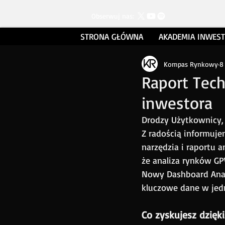
Obserwuj nas:
STRONA GŁÓWNA
AKADEMIA INWES
Kompas Rynkowy
8
Raport Tech
inwestora
Drodzy Użytkownicy,
Z radością informuje
narzędzia i raportu 
że analiza rynków GPW
Nowy Dashboard Anali
kluczowe dane w jed
Co zyskujesz dzięki