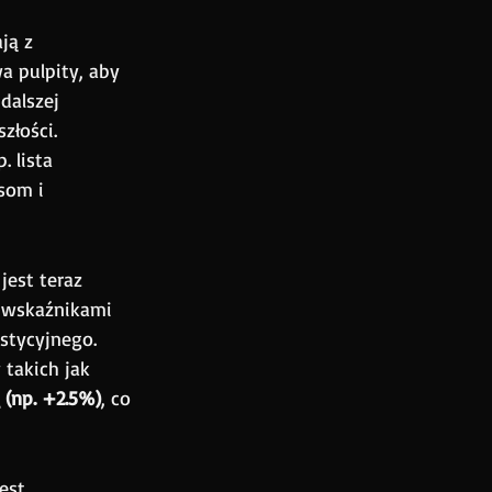
ją z 
a pulpity, aby 
dalszej 
złości.
 lista 
som i 
est teraz 
 wskaźnikami 
stycyjnego. 
takich jak 
(np. +2.5%)
, co 
est 