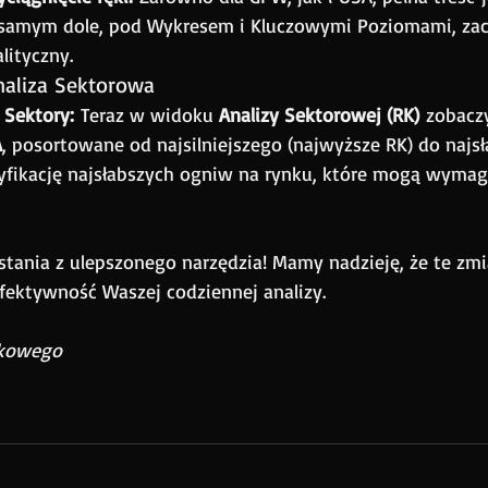
samym dole, pod Wykresem i Kluczowymi Poziomami, za
lityczny.
naliza Sektorowa
 Sektory:
 Teraz w widoku 
Analizy Sektorowej (RK)
 zobacz
A
, posortowane od najsilniejszego (najwyższe RK) do najsł
tyfikację najsłabszych ogniw na rynku, które mogą wymag
tania z ulepszonego narzędzia! Mamy nadzieję, że te zm
fektywność Waszej codziennej analizy.
nkowego