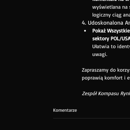
wyświetlana na 
logiczny ciąg ana
4. Udoskonalona A
Pokaż Wszystkie
sektory POL/US
Ułatwia to iden
uwagi.
Zapraszamy do korzys
poprawią komfort i e
Zespół Kompasu Ry
Komentarze