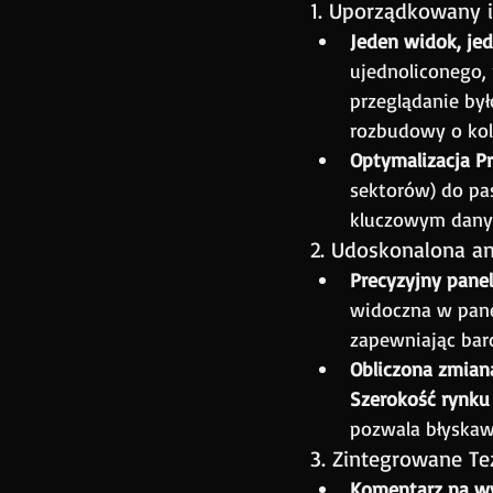
1. Uporządkowany i
Jeden widok, jed
ujednoliconego, 
przeglądanie był
rozbudowy o kole
Optymalizacja Pr
sektorów) do pa
kluczowym dany
2. Udoskonalona a
Precyzyjny panel
widoczna w pane
zapewniając bar
Obliczona zmiana
Szerokość rynku
pozwala błyskaw
3. Zintegrowane Te
Komentarz na wy