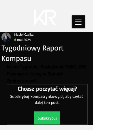
Maciej Czajka
6 maj 2024
Tygodniowy Raport
Kompasu
Makro Tygodnia: Posiedzenie FOMC, ISM 
Przemysłu i Usług w Stanach 
Zjednoczonych.
Chcesz poczytać więcej?
Subskrybuj kompasrynkowy.pl, aby czytać 
dalej ten post.
Subskrybuj