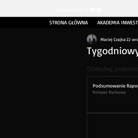
Obserwuj nas:
STRONA GŁÓWNA
AKADEMIA INWES
Maciej Czajka
22 wr
Tygodniowy
Odsłuchaj podsumo
Podsumowanie Rapor
Kompas Rynkowy