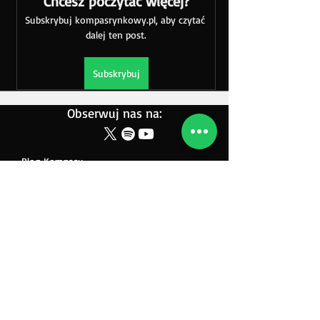
Chcesz poczytać więcej?
Subskrybuj kompasrynkowy.pl, aby czytać 
dalej ten post.
Subskrybuj
Obserwuj nas na:
Blog Kompasu
Newsletter
Regulamin Serwisu
Polityka Prywatności
O nas
Kontakt
©2026 Wszelkie Prawa Zastrzeżone
www.kompasrynkowy.pl