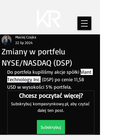
Maciej Czajka
22 lip 2024
Zmiany w portfelu
NYSE/NASDAQ (DSP)
Do portfela kupiliśmy akcje spółki 
Viant 
Technology Inc.
 (DSP) po cenie 11,58 
USD w wysokości 5% portfela.
Chcesz poczytać więcej?
Subskrybuj kompasrynkowy.pl, aby czytać 
dalej ten post.
Subskrybuj