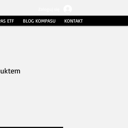
Zaloguj się
AS ETF
BLOG KOMPASU
KONTAKT
duktem